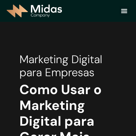
Ir
Me
para
QUEM S
FALE 
o
conteúdo
Marketing Digital
para Empresas
Como Usar o
Marketing
Digital para