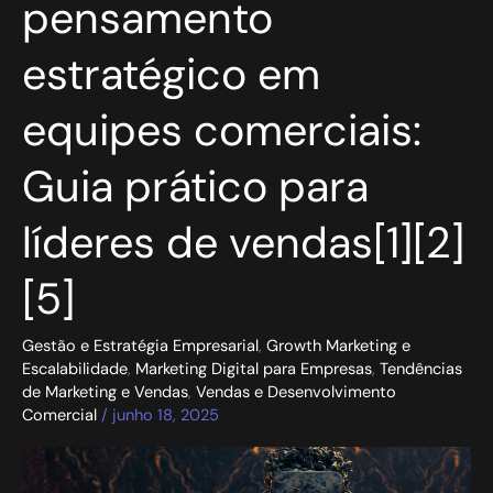
pensamento
em
equipes
comerciais:
estratégico em
Guia
prático
equipes comerciais:
para
líderes
de
Guia prático para
vendas[1]
[2]
líderes de vendas[1][2]
[5]
[5]
Gestão e Estratégia Empresarial
,
Growth Marketing e
Escalabilidade
,
Marketing Digital para Empresas
,
Tendências
de Marketing e Vendas
,
Vendas e Desenvolvimento
Comercial
/
junho 18, 2025