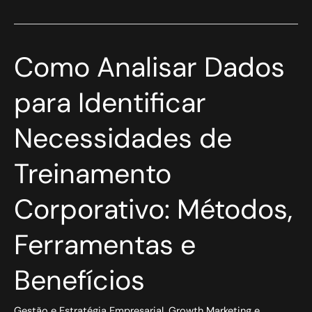
Como
Como Analisar Dados
Analisar
Dados
para Identificar
para
Identificar
Necessidades de
Necessidades
de
Treinamento
Treinamento
Corporativo:
Métodos,
Corporativo: Métodos,
Ferramentas
e
Benefícios
Ferramentas e
Benefícios
Gestão e Estratégia Empresarial
,
Growth Marketing e