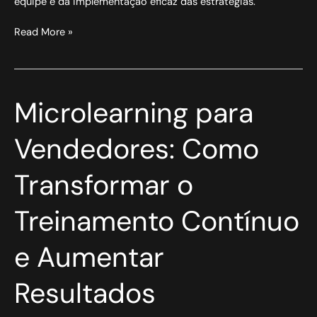
equipe e da implementação eficaz das estratégias.
Read More »
Microlearning
Microlearning para
para
Vendedores:
Vendedores: Como
Como
Transformar
Transformar o
o
Treinamento
Contínuo
Treinamento Contínuo
e
Aumentar
e Aumentar
Resultados
Resultados