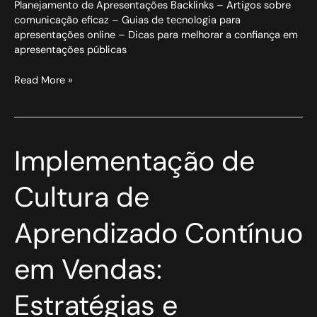
Planejamento de Apresentações Backlinks – Artigos sobre
comunicação eficaz – Guias de tecnologia para
apresentações online – Dicas para melhorar a confiança em
apresentações públicas
Read More »
Implementação
Implementação de
de
Cultura
Cultura de
de
Aprendizado
Aprendizado Contínuo
Contínuo
em
Vendas:
em Vendas:
Estratégias
e
Estratégias e
Ferramentas