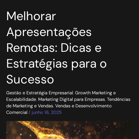
Melhorar
Melhorar
Apresentações
Remotas:
Apresentações
Dicas
e
Remotas: Dicas e
Estratégias
para
o
Estratégias para o
Sucesso
Sucesso
Gestão e Estratégia Empresarial
,
Growth Marketing e
Escalabilidade
,
Marketing Digital para Empresas
,
Tendências
de Marketing e Vendas
,
Vendas e Desenvolvimento
Comercial
/
junho 16, 2025