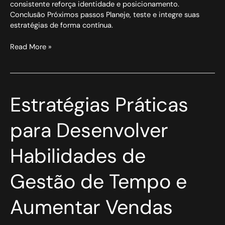
consistente reforça identidade e posicionamento.
Conclusão Próximos passos Planeje, teste e integre suas
estratégias de forma contínua.
Read More »
Estratégias
Estratégias Práticas
Práticas
para
para Desenvolver
Desenvolver
Habilidades
Habilidades de
de
Gestão
de
Gestão de Tempo e
Tempo
e
Aumentar Vendas
Aumentar
Vendas