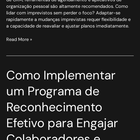
organização pessoal são altamente recomendados. Como
lidar com imprevistos sem perder o foco? Adaptar-se
rapidamente a mudanças imprevistas requer flexibilidade e
a capacidade de reavaliar e ajustar planos imediatamente.
Read More »
Como
Como Implementar
Implementar
um
um Programa de
Programa
de
Reconhecimento
Reconhecimento
Efetivo
para
Efetivo para Engajar
Engajar
Colaboradores
Colaboradores e
e