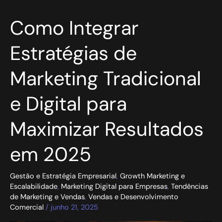
Como
Como Integrar
Integrar
Estratégias
Estratégias de
de
Marketing
Marketing Tradicional
Tradicional
e
Digital
e Digital para
para
Maximizar
Maximizar Resultados
Resultados
em
2025
em 2025
Gestão e Estratégia Empresarial
,
Growth Marketing e
Escalabilidade
,
Marketing Digital para Empresas
,
Tendências
de Marketing e Vendas
,
Vendas e Desenvolvimento
Comercial
/
junho 21, 2025