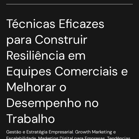
Técnicas
Técnicas Eficazes
Eficazes
para
para Construir
Construir
Resiliência
Resiliência em
em
Equipes
Comerciais
Equipes Comerciais e
e
Melhorar
Melhorar o
o
Desempenho
no
Desempenho no
Trabalho
Trabalho
Gestão e Estratégia Empresarial
,
Growth Marketing e
Escalabilidade
,
Marketing Digital para Empresas
,
Tendências